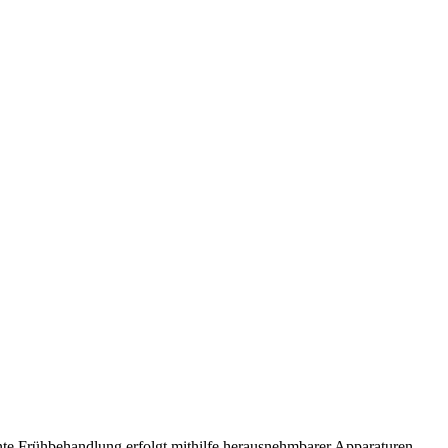
nnte Frühbehandlung erfolgt mithilfe herausnehmbarer Apparaturen